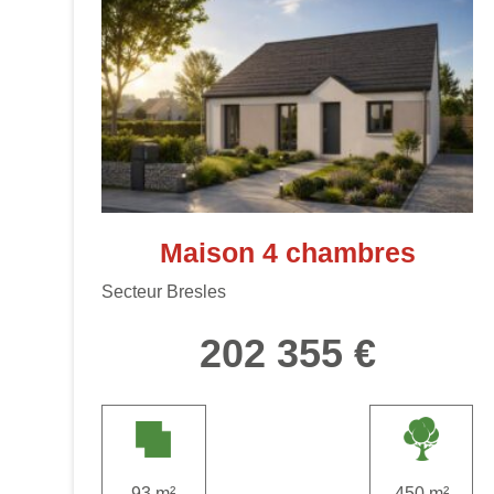
Maison 4 chambres
Secteur Bresles
202 355 €
93 m²
450 m²