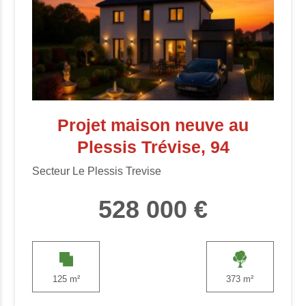
Projet maison neuve au
Plessis Trévise, 94
Secteur Le Plessis Trevise
528 000 €
125 m²
373 m²