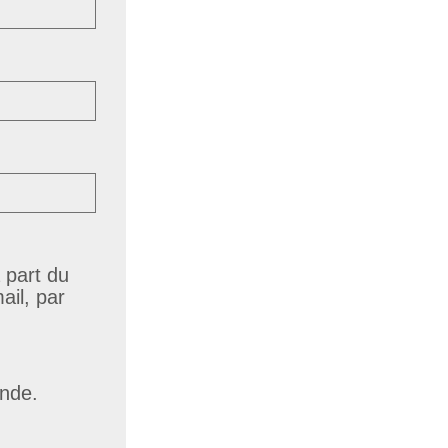
 part du
il, par
ande.