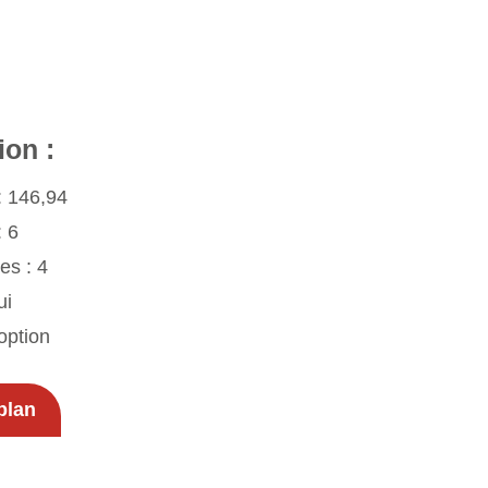
on :
: 146,94
 6
s : 4
ui
option
plan