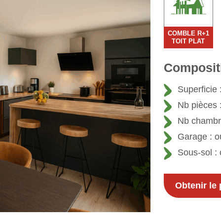
COMBLE R+1
TOIT PLAT
Compositi
Superficie 
Nb pièces :
Nb chambre
Garage : o
Sous-sol : 
Obtenir le 