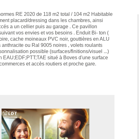
normes RE 2020 de 118 m2 total / 104 m2 Habitable
ent placard/dressing dans les chambres, ainsi
és a un cellier puis au garage . Ce pavillon
ivant vos envies et vos besoins . Enduit Bi- ton (
e noire, cache moineaux PVC noir, gouttières en ALU
anthracite ou Ral 9005 noires , volets roulants
onnalisation possible (surfaces/finitions/visuel ...)
n EAU;EDF;PTT;TAE situé à Boves d'une surface
ommerces et accès routiers et proche gare.