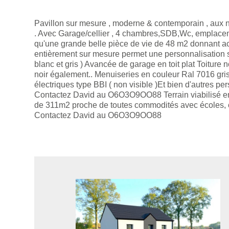
Pavillon sur mesure , moderne & contemporain , aux 
. Avec Garage/cellier , 4 chambres,SDB,Wc, emplacem
qu'une grande belle pièce de vie de 48 m2 donnant acc
entièrement sur mesure permet une personnalisation su
blanc et gris ) Avancée de garage en toit plat Toitur
noir également.. Menuiseries en couleur Ral 7016 gris 
électriques type BBI ( non visible )Et bien d'autres pers
Contactez David au O6O3O9OO88 Terrain viabilisé e
de 311m2 proche de toutes commodités avec écoles, c
Contactez David au O6O3O9OO88