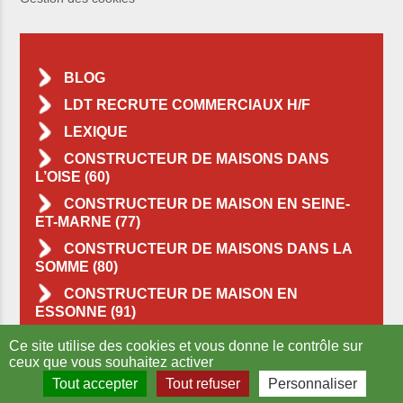
BLOG
LDT RECRUTE COMMERCIAUX H/F
LEXIQUE
CONSTRUCTEUR DE MAISONS DANS
L’OISE (60)
CONSTRUCTEUR DE MAISON EN SEINE-
ET-MARNE (77)
CONSTRUCTEUR DE MAISONS DANS LA
SOMME (80)
CONSTRUCTEUR DE MAISON EN
ESSONNE (91)
CONSTRUCTEUR DE MAISONS DANS LE
Ce site utilise des cookies et vous donne le contrôle sur
VAL-D’OISE (95)
ceux que vous souhaitez activer
Tout accepter
Tout refuser
Personnaliser