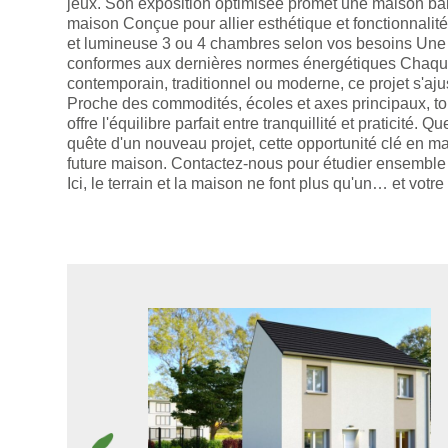
jeux. Son exposition optimisée promet une maison bai
maison Conçue pour allier esthétique et fonctionnali
et lumineuse 3 ou 4 chambres selon vos besoins Une 
conformes aux dernières normes énergétiques Chaque 
contemporain, traditionnel ou moderne, ce projet s'aju
Proche des commodités, écoles et axes principaux, to
offre l'équilibre parfait entre tranquillité et praticité
quête d'un nouveau projet, cette opportunité clé en m
future maison. Contactez-nous pour étudier ensemble vo
Ici, le terrain et la maison ne font plus qu'un… et vot