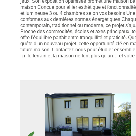
jeux. Son exposition optimisée promet une maison bai
maison Conçue pour allier esthétique et fonctionnali
et lumineuse 3 ou 4 chambres selon vos besoins Une 
conformes aux dernières normes énergétiques Chaque 
contemporain, traditionnel ou moderne, ce projet s'aju
Proche des commodités, écoles et axes principaux, to
offre l'équilibre parfait entre tranquillité et praticité
quête d'un nouveau projet, cette opportunité clé en m
future maison. Contactez-nous pour étudier ensemble vo
Ici, le terrain et la maison ne font plus qu'un… et vot