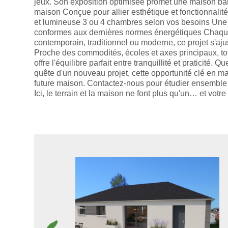
jeux. Son exposition optimisée promet une maison bai
maison Conçue pour allier esthétique et fonctionnali
et lumineuse 3 ou 4 chambres selon vos besoins Une 
conformes aux dernières normes énergétiques Chaque 
contemporain, traditionnel ou moderne, ce projet s'aju
Proche des commodités, écoles et axes principaux, to
offre l'équilibre parfait entre tranquillité et praticité
quête d'un nouveau projet, cette opportunité clé en m
future maison. Contactez-nous pour étudier ensemble vo
Ici, le terrain et la maison ne font plus qu'un… et vot