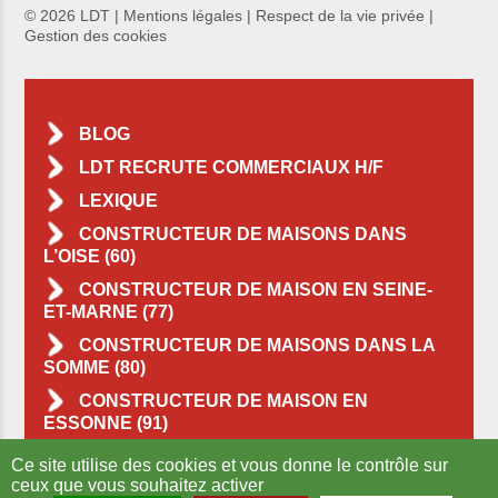
© 2026 LDT |
Mentions légales
|
Respect de la vie privée
|
Gestion des cookies
BLOG
LDT RECRUTE COMMERCIAUX H/F
LEXIQUE
CONSTRUCTEUR DE MAISONS DANS
L’OISE (60)
CONSTRUCTEUR DE MAISON EN SEINE-
ET-MARNE (77)
CONSTRUCTEUR DE MAISONS DANS LA
SOMME (80)
CONSTRUCTEUR DE MAISON EN
ESSONNE (91)
CONSTRUCTEUR DE MAISONS DANS LE
Ce site utilise des cookies et vous donne le contrôle sur
VAL-D’OISE (95)
ceux que vous souhaitez activer