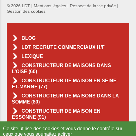
© 2026 LDT |
Mentions légales
|
Respect de la vie privée
|
Gestion des cookies
BLOG
LDT RECRUTE COMMERCIAUX H/F
LEXIQUE
CONSTRUCTEUR DE MAISONS DANS
L’OISE (60)
CONSTRUCTEUR DE MAISON EN SEINE-
ET-MARNE (77)
CONSTRUCTEUR DE MAISONS DANS LA
SOMME (80)
CONSTRUCTEUR DE MAISON EN
ESSONNE (91)
CONSTRUCTEUR DE MAISONS DANS LE
Ce site utilise des cookies et vous donne le contrôle sur
VAL-D’OISE (95)
ceux que vous souhaitez activer