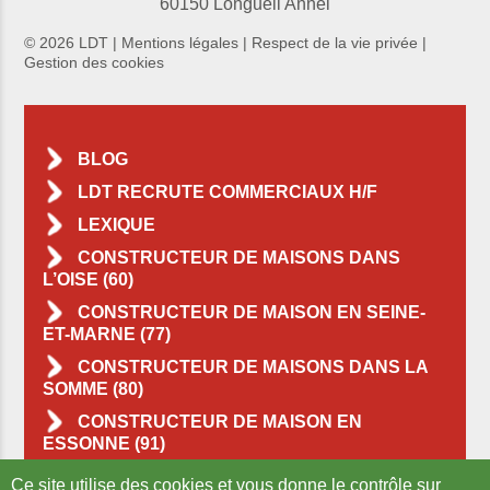
60150 Longueil Annel
© 2026 LDT |
Mentions légales
|
Respect de la vie privée
|
Gestion des cookies
BLOG
LDT RECRUTE COMMERCIAUX H/F
LEXIQUE
CONSTRUCTEUR DE MAISONS DANS
L’OISE (60)
CONSTRUCTEUR DE MAISON EN SEINE-
ET-MARNE (77)
CONSTRUCTEUR DE MAISONS DANS LA
SOMME (80)
CONSTRUCTEUR DE MAISON EN
ESSONNE (91)
CONSTRUCTEUR DE MAISONS DANS LE
Ce site utilise des cookies et vous donne le contrôle sur