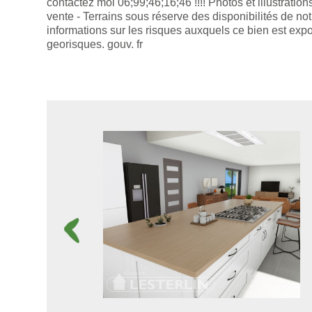
contactez moi 06;99;46;16;46 !!!! Photos et illustratio
vente - Terrains sous réserve des disponibilités de no
informations sur les risques auxquels ce bien est exp
georisques. gouv. fr