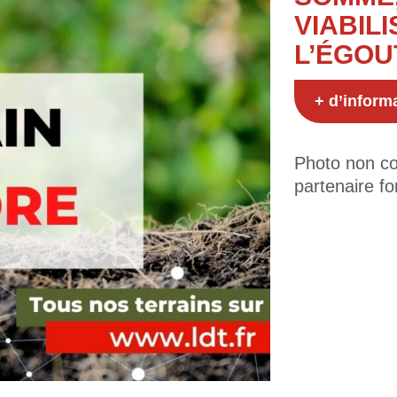
VIABILI
L’ÉGOU
+ d’inform
Photo non con
partenaire fo