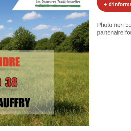
+ d’inform
Photo non con
partenaire fo