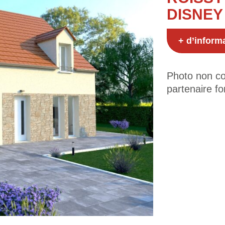
DISNEY
+ d’inform
Photo non con
partenaire fo