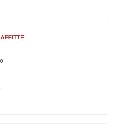
AFFITTE
so
3